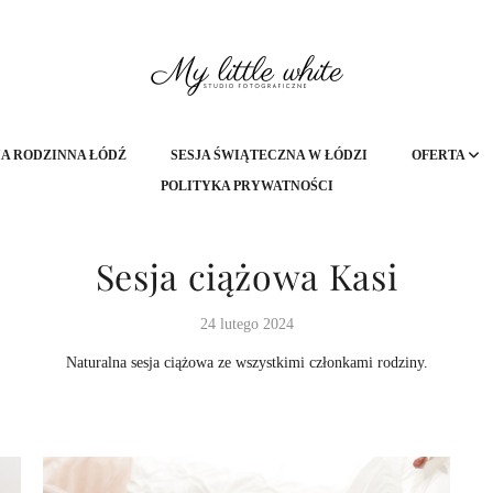
A RODZINNA ŁÓDŹ
SESJA ŚWIĄTECZNA W ŁÓDZI
OFERTA
POLITYKA PRYWATNOŚCI
Sesja ciążowa Kasi
24 lutego 2024
Naturalna sesja ciążowa ze wszystkimi członkami rodziny.