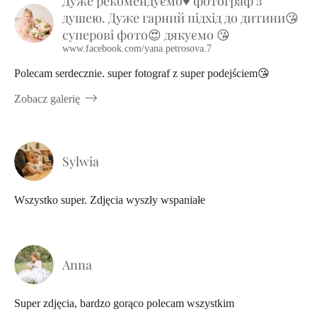
Дуже рекомендуємо♥️ фотограф з
душею. Дуже гарний підхід до дитини😘
суперові фото😍 дякуємо 😘
www.facebook.com/yana.petrosova.7
Polecam serdecznie. super fotograf z super podejściem😘
Zobacz galerię
Sylwia
Wszystko super. Zdjęcia wyszły wspaniałe
Anna
Super zdjęcia, bardzo gorąco polecam wszystkim