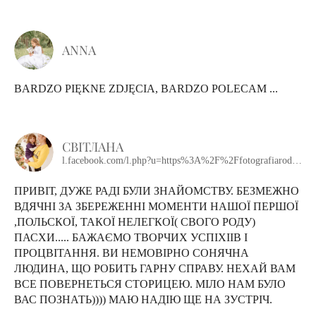
ANNA
BARDZO PIĘKNE ZDJĘCIA, BARDZO POLECAM ...
СВІТЛАНА
l.facebook.com/l.php?u=https%3A%2F%2Ffotografiarodzinna-lodz.com%2Fdisk%2F16-04-2022-svetlana-kolomiets%3Ffbclid%3DIwAR319lOnJ-jqfNbLljVQmIBXfFFfhImREt_PTKCoa7wwx7eCzDW6aC35Hq8&h=AT3H55JvemrwM6_zevRzbv1hcf0tkIRSpqhR7J-er-5zzOndtv-2eneqCqPBUQi7qNvz6pWfCIP6eNKoV4xQXsBjmXKp9k2abNAKTq5DQhM6T3_qW_L78wB9_2dqExTkv_BVEg
ПРИВІТ, ДУЖЕ РАДІ БУЛИ ЗНАЙОМСТВУ. БЕЗМЕЖНО
ВДЯЧНІ ЗА ЗБЕРЕЖЕННІ МОМЕНТИ НАШОЇ ПЕРШОЇ
,ПОЛЬСКОЇ, ТАКОЇ НЕЛЕГКОЇ( СВОГО РОДУ)
ПАСХИ..... БАЖАЄМО ТВОРЧИХ УСПІХІІВ І
ПРОЦВІТАННЯ. ВИ НЕМОВІРНО СОНЯЧНА
ЛЮДИНА, ЩО РОБИТЬ ГАРНУ СПРАВУ. НЕХАЙ ВАМ
ВСЕ ПОВЕРНЕТЬСЯ СТОРИЦЕЮ. МІЛО НАМ БУЛО
ВАС ПОЗНАТЬ)))) МАЮ НАДІЮ ЩЕ НА ЗУСТРІЧ.